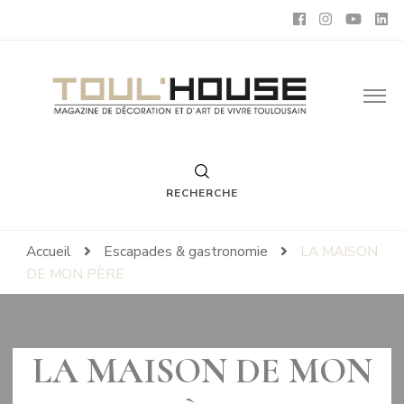
Toul'House
Magazine de Décoration et d'Art de Vivre.
RECHERCHE
Accueil
Escapades & gastronomie
LA MAISON
DE MON PÈRE
LA MAISON DE MON