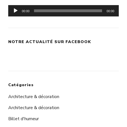
Lecteur
00:00
00:00
audio
NOTRE ACTUALITÉ SUR FACEBOOK
Catégories
Architecture & décoration
Architecture & décoration
Billet d'humeur