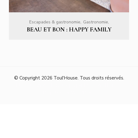
Escapades & gastronomie
Gastronomie
BEAU ET BON : CAPITOL GROUPE
© Copyright 2026
Toul'House
. Tous droits réservés.
Blossom Shop - Développé par
Blossom Themes
.
Propulsé par
WordPress
.