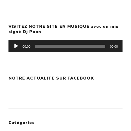
VISITEZ NOTRE SITE EN MUSIQUE avec un mix
signé Dj Poon
Lecteur
00:00
00:00
audio
NOTRE ACTUALITÉ SUR FACEBOOK
Catégories