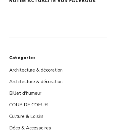
NOTRE ACTUALITÉ SUR FACEBOOK
augmenter
ou
diminuer
le
volume.
Catégories
Architecture & décoration
Architecture & décoration
Billet d'humeur
COUP DE COEUR
Culture & Loisirs
Déco & Accessoires