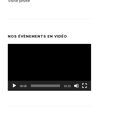
Visite privée
NOS ÉVÈNEMENTS EN VIDÉO
Lecteur
vidéo
00:00
01:31