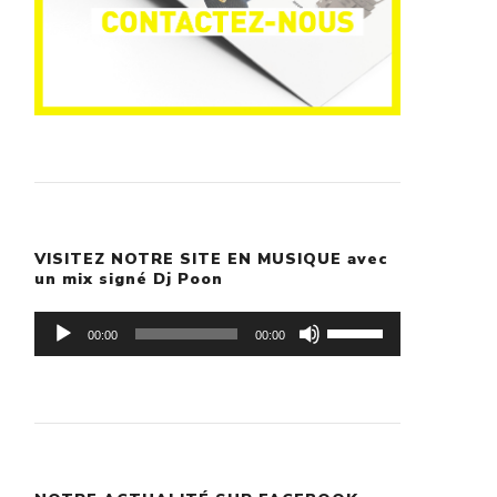
VISITEZ NOTRE SITE EN MUSIQUE avec
un mix signé Dj Poon
Lecteur
Utilisez
00:00
00:00
audio
les
flèches
haut/bas
pour