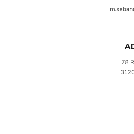
m.seban@
A
78 R
3120