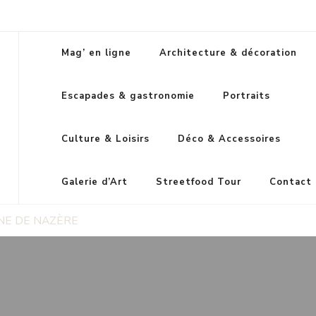
Mag’ en ligne
Architecture & décoration
Escapades & gastronomie
Portraits
Culture & Loisirs
Déco & Accessoires
Galerie d’Art
Streetfood Tour
Contact
NE DE NAZÈRE