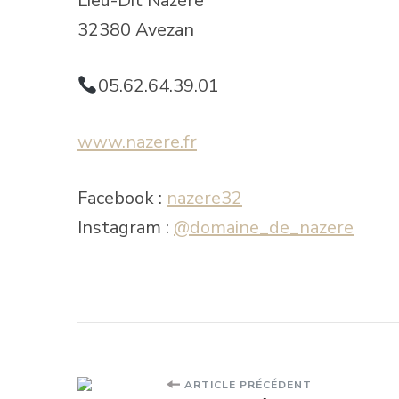
Lieu-Dit Nazère
32380 Avezan
05.62.64.39.01
www.nazere.fr
Facebook :
nazere32
Instagram :
@domaine_de_nazere
Navigation
ARTICLE PRÉCÉDENT