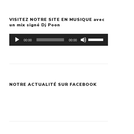
VISITEZ NOTRE SITE EN MUSIQUE avec
un mix signé Dj Poon
Lecteur
Utilisez
00:00
00:00
audio
les
flèches
haut/bas
pour
NOTRE ACTUALITÉ SUR FACEBOOK
augmenter
ou
diminuer
le
volume.