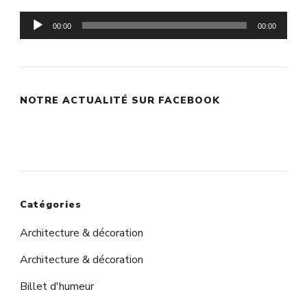
Lecteur
00:00
00:00
audio
NOTRE ACTUALITÉ SUR FACEBOOK
Catégories
Architecture & décoration
Architecture & décoration
Billet d'humeur