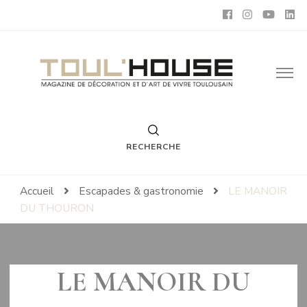
Toul'House
Magazine de Décoration et d'Art de Vivre.
RECHERCHE
Accueil
Escapades & gastronomie
LE MANOIR
DU THOURON
LE MANOIR DU