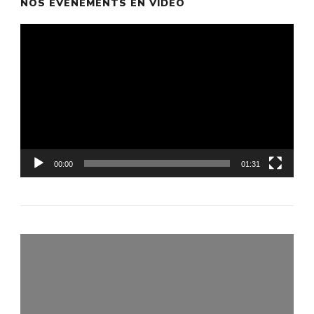
NOS ÉVÈNEMENTS EN VIDÉO
Lecteur
vidéo
00:00
01:31