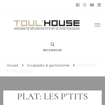
Toul'House
Magazine de Décoration et d'Art de Vivre.
RECHERCHE
Accueil
Escapades & gastronomie
PLAT: LES
P’TITS FAYOTS
PLAT: LES P’TITS