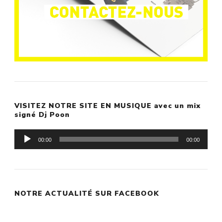
VISITEZ NOTRE SITE EN MUSIQUE avec un mix
signé Dj Poon
Lecteur
00:00
00:00
audio
NOTRE ACTUALITÉ SUR FACEBOOK