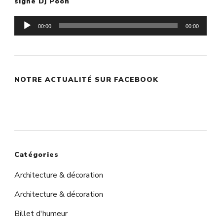
signé Dj Poon
Lecteur
00:00
00:00
audio
NOTRE ACTUALITÉ SUR FACEBOOK
Catégories
Architecture & décoration
Architecture & décoration
Billet d'humeur