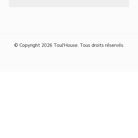
© Copyright 2026
Toul'House
. Tous droits réservés.
Blossom Shop - Développé par
Blossom Themes
.
Propulsé par
WordPress
.