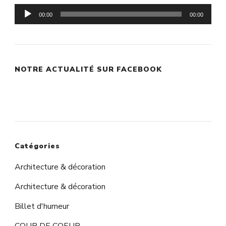
Lecteur
00:00
00:00
audio
NOTRE ACTUALITÉ SUR FACEBOOK
Catégories
Architecture & décoration
Architecture & décoration
Billet d'humeur