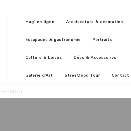
Mag’ en ligne
Architecture & décoration
Escapades & gastronomie
Portraits
Culture & Loisirs
Déco & Accessoires
Galerie d’Art
Streetfood Tour
Contact
I HABITAT