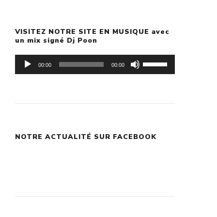
VISITEZ NOTRE SITE EN MUSIQUE avec
un mix signé Dj Poon
Lecteur
Utilisez
00:00
00:00
audio
les
flèches
haut/bas
pour
NOTRE ACTUALITÉ SUR FACEBOOK
augmenter
ou
diminuer
le
volume.