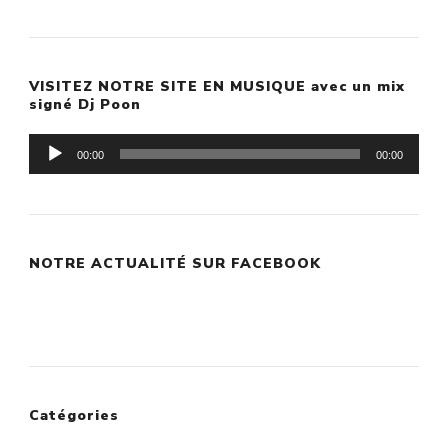
VISITEZ NOTRE SITE EN MUSIQUE avec un mix
signé Dj Poon
Lecteur
00:00
00:00
audio
NOTRE ACTUALITÉ SUR FACEBOOK
Catégories