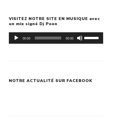
VISITEZ NOTRE SITE EN MUSIQUE avec
un mix signé Dj Poon
Lecteur
Utilisez
00:00
00:00
audio
les
flèches
haut/bas
pour
NOTRE ACTUALITÉ SUR FACEBOOK
augmenter
ou
diminuer
le
volume.