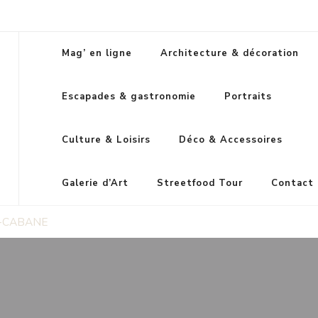
Mag’ en ligne
Architecture & décoration
Escapades & gastronomie
Portraits
Culture & Loisirs
Déco & Accessoires
Galerie d’Art
Streetfood Tour
Contact
-CABANE