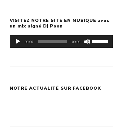
VISITEZ NOTRE SITE EN MUSIQUE avec
un mix signé Dj Poon
Lecteur
Utilisez
00:00
00:00
audio
les
flèches
haut/bas
pour
NOTRE ACTUALITÉ SUR FACEBOOK
augmenter
ou
diminuer
le
volume.