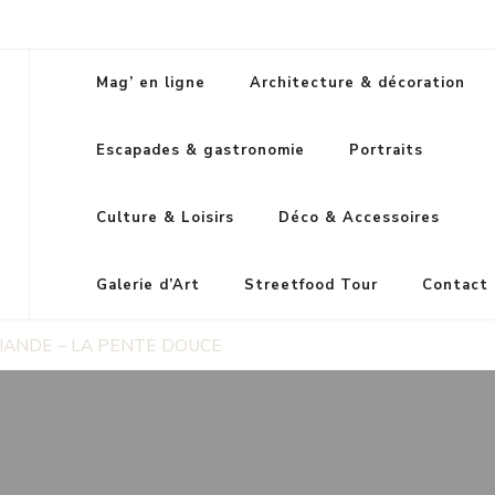
Mag’ en ligne
Architecture & décoration
Escapades & gastronomie
Portraits
Culture & Loisirs
Déco & Accessoires
Galerie d’Art
Streetfood Tour
Contact
IANDE – LA PENTE DOUCE