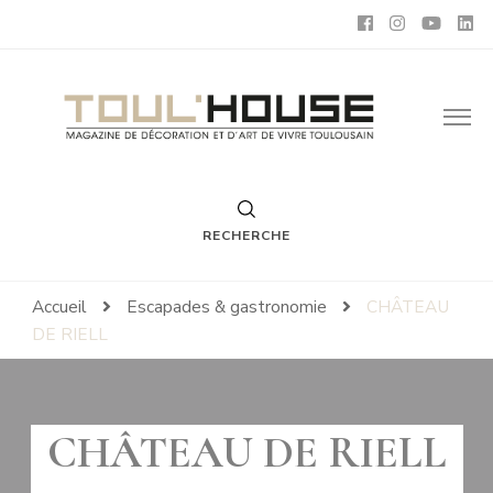
Toul'House
Magazine de Décoration et d'Art de Vivre.
RECHERCHE
Accueil
Escapades & gastronomie
CHÂTEAU
DE RIELL
CHÂTEAU DE RIELL