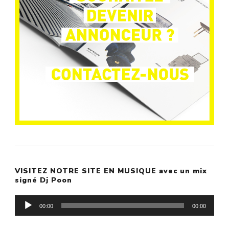
VISITEZ NOTRE SITE EN MUSIQUE avec un mix
signé Dj Poon
Lecteur
00:00
00:00
audio