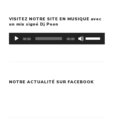
VISITEZ NOTRE SITE EN MUSIQUE avec
un mix signé Dj Poon
Lecteur
Utilisez
00:00
00:00
audio
les
flèches
haut/bas
pour
NOTRE ACTUALITÉ SUR FACEBOOK
augmenter
ou
diminuer
le
volume.