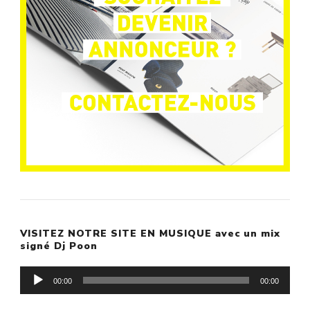
VISITEZ NOTRE SITE EN MUSIQUE avec un mix
signé Dj Poon
Lecteur
00:00
00:00
audio