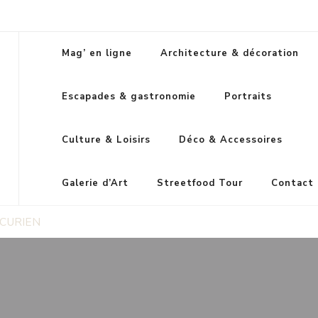
Mag’ en ligne
Architecture & décoration
Escapades & gastronomie
Portraits
Culture & Loisirs
Déco & Accessoires
Galerie d’Art
Streetfood Tour
Contact
’CURIEN