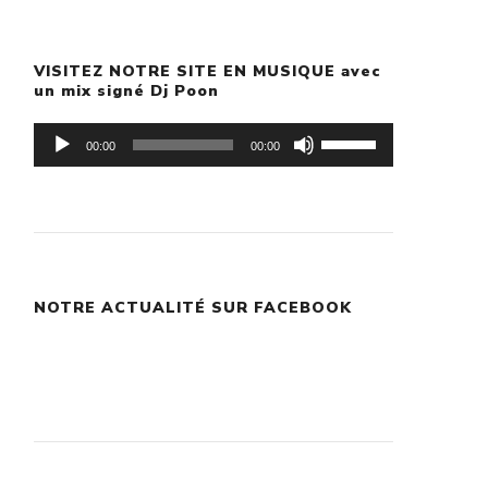
VISITEZ NOTRE SITE EN MUSIQUE avec
un mix signé Dj Poon
Lecteur
Utilisez
00:00
00:00
audio
les
flèches
haut/bas
pour
NOTRE ACTUALITÉ SUR FACEBOOK
augmenter
ou
diminuer
le
volume.