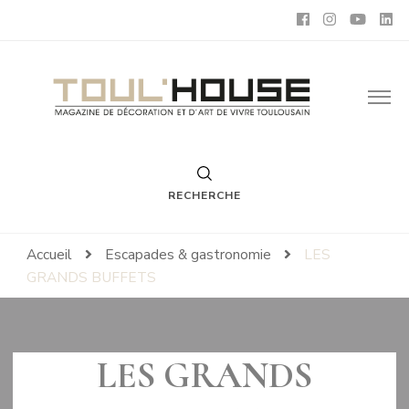
Toul'House
Magazine de Décoration et d'Art de Vivre.
RECHERCHE
Accueil
Escapades & gastronomie
LES
GRANDS BUFFETS
LES GRANDS