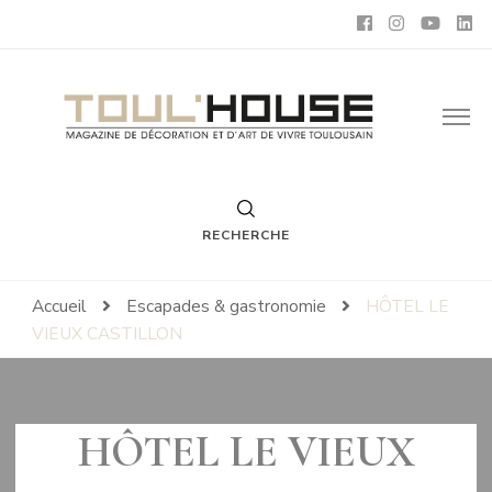
Toul'House
Magazine de Décoration et d'Art de Vivre.
RECHERCHE
Accueil
Escapades & gastronomie
HÔTEL LE
VIEUX CASTILLON
HÔTEL LE VIEUX