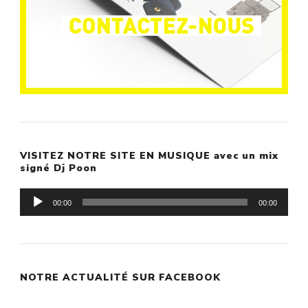
VISITEZ NOTRE SITE EN MUSIQUE avec un mix
signé Dj Poon
Lecteur
00:00
00:00
audio
NOTRE ACTUALITÉ SUR FACEBOOK