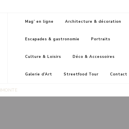
Mag’ en ligne
Architecture & décoration
Escapades & gastronomie
Portraits
Culture & Loisirs
Déco & Accessoires
Galerie d’Art
Streetfood Tour
Contact
IMONTE