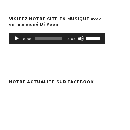
VISITEZ NOTRE SITE EN MUSIQUE avec
un mix signé Dj Poon
Lecteur
Utilisez
00:00
00:00
audio
les
flèches
haut/bas
pour
NOTRE ACTUALITÉ SUR FACEBOOK
augmenter
ou
diminuer
le
volume.