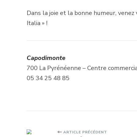
Dans la joie et la bonne humeur, venez v
Italia » !
Capodimonte
700 La Pyrénéenne – Centre commerci
05 34 25 48 85
Navigation
ARTICLE PRÉCÉDENT