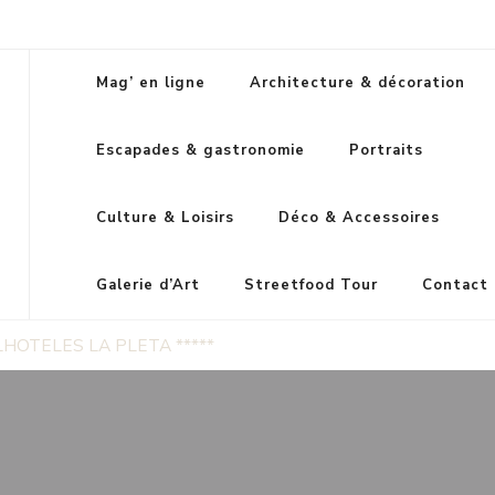
Mag’ en ligne
Architecture & décoration
Escapades & gastronomie
Portraits
Culture & Loisirs
Déco & Accessoires
Galerie d’Art
Streetfood Tour
Contact
HOTELES LA PLETA *****