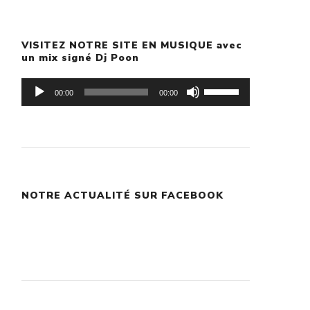
VISITEZ NOTRE SITE EN MUSIQUE avec
un mix signé Dj Poon
Lecteur
Utilisez
00:00
00:00
audio
les
flèches
haut/bas
pour
NOTRE ACTUALITÉ SUR FACEBOOK
augmenter
ou
diminuer
le
volume.