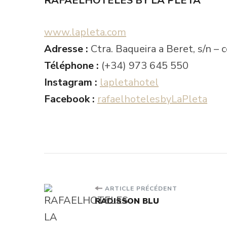
RAFAELHOTELES BY LA PLETA ****
www.lapleta.com
Adresse :
Ctra. Baqueira a Beret, s/n –
Téléphone :
(+34) 973 645 550
Instagram :
lapletahotel
Facebook :
rafaelhotelesbyLaPleta
Navigation
ARTICLE PRÉCÉDENT
RADISSON BLU
d'article