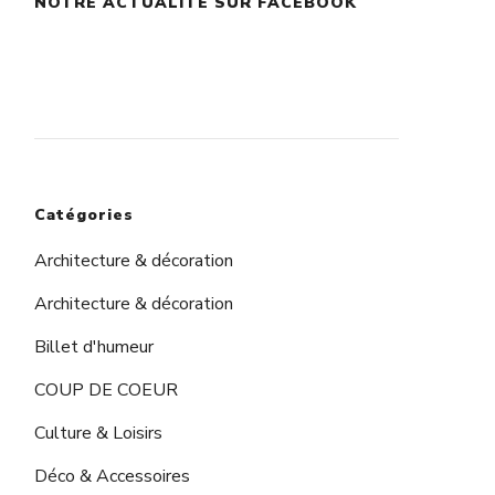
NOTRE ACTUALITÉ SUR FACEBOOK
augmenter
ou
diminuer
le
volume.
Catégories
Architecture & décoration
Architecture & décoration
Billet d'humeur
COUP DE COEUR
Culture & Loisirs
Déco & Accessoires