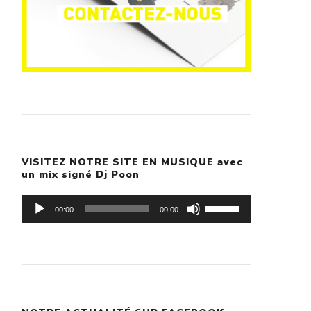
VISITEZ NOTRE SITE EN MUSIQUE avec
un mix signé Dj Poon
Lecteur
Utilisez
00:00
00:00
audio
les
flèches
haut/bas
pour