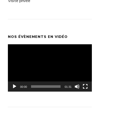
Visite privée
NOS ÉVÈNEMENTS EN VIDÉO
Lecteur
vidéo
00:00
01:31