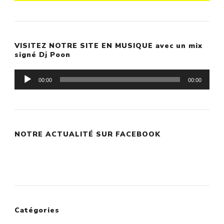
VISITEZ NOTRE SITE EN MUSIQUE avec un mix
signé Dj Poon
Lecteur
00:00
00:00
audio
NOTRE ACTUALITÉ SUR FACEBOOK
Catégories