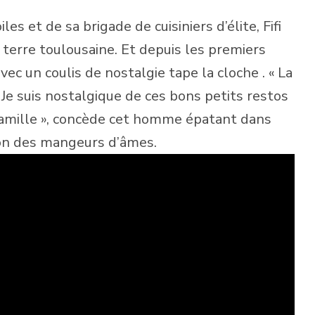
s et de sa brigade de cuisiniers d’élite, Fifi
 terre toulousaine. Et depuis les premiers
vec un coulis de nostalgie tape la cloche . « La
Je suis nostalgique de ces bons petits restos
famille », concède cet homme épatant dans
tion des mangeurs d’âmes.