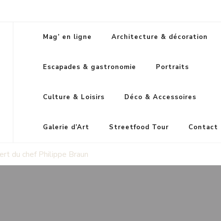
Mag’ en ligne
Architecture & décoration
Escapades & gastronomie
Portraits
Culture & Loisirs
Déco & Accessoires
Galerie d’Art
Streetfood Tour
Contact
rt du chef Philippe Braun