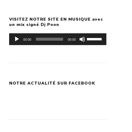
VISITEZ NOTRE SITE EN MUSIQUE avec
un mix signé Dj Poon
Lecteur
Utilisez
00:00
00:00
audio
les
flèches
haut/bas
pour
NOTRE ACTUALITÉ SUR FACEBOOK
augmenter
ou
diminuer
le
volume.