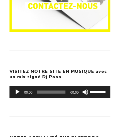
VISITEZ NOTRE SITE EN MUSIQUE avec
un mix signé Dj Poon
Lecteur
Utilisez
00:00
00:00
audio
les
flèches
haut/bas
pour