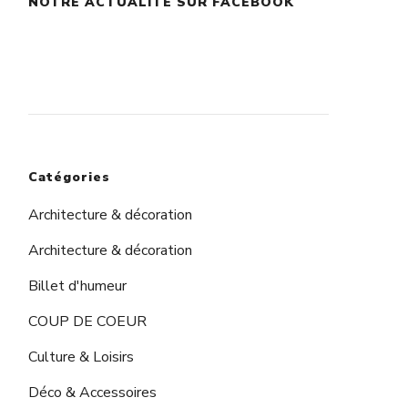
NOTRE ACTUALITÉ SUR FACEBOOK
augmenter
ou
diminuer
le
volume.
Catégories
Architecture & décoration
Architecture & décoration
Billet d'humeur
COUP DE COEUR
Culture & Loisirs
Déco & Accessoires