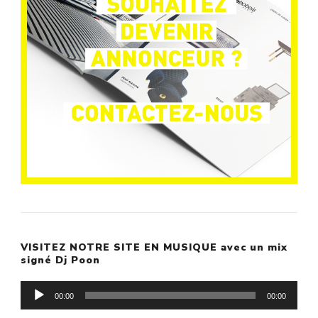
VISITEZ NOTRE SITE EN MUSIQUE avec un mix
signé Dj Poon
Lecteur
00:00
00:00
audio